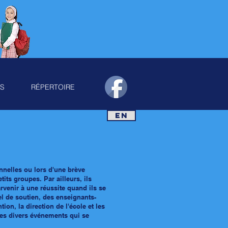
LS
RÉPERTOIRE
EN
onnelles ou lors d'une brève
etits groupes. Par ailleurs, ils
rvenir à une réussite quand ils se
el de soutien, des enseignants-
ion, la direction de l'école
et les
des divers événements qui se