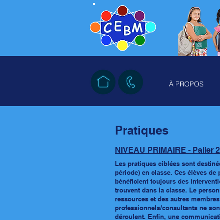
À PROPOS
Pratiques
NIVEAU PRIMAIRE - Palier 2
Les pratiques ciblées sont destiné
période) en classe
. Ces élèves de 
bénéficient toujours des intervent
trouvent dans la classe. Le person
ressources et des
autres membres d
professionnels/consultants ne son
déroulent. Enfin, une communicati