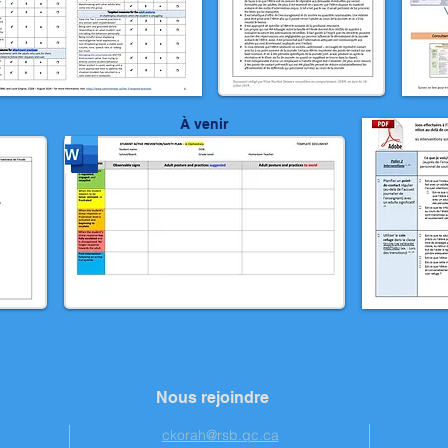
​À venir​
Nous rejoindre
ckorah@rsb.qc.ca