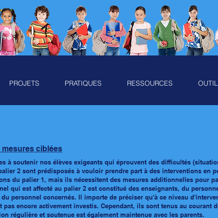
PROJETS
PRATIQUES
RESSOURCES
OUTI
mesures ciblées
es à
soutenir nos élèves exigeants qui éprouvent des difficultés (situati
palier 2 sont prédisposés à vouloir prendre part à
des interventions en
p
ions du palier 1, mais ils nécessitent des mesures additionnelles pour pa
nel qui est affecté au palier 2 est constitué des enseignants, du personn
u personnel concernés. Il importe de préciser qu'à ce niveau d'intervent
t pas encore activement investis. Cependant, ils sont tenus au courant 
on régulière et soutenue est également maintenue avec les parents.