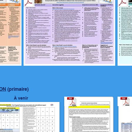
ION
(primaire)
​À venir​