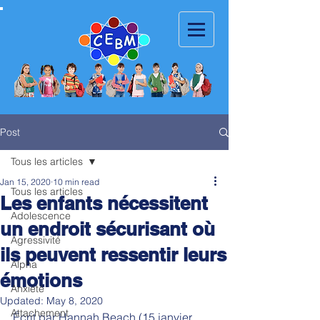
Post
Tous les articles
Jan 15, 2020
10 min read
Tous les articles
Les enfants nécessitent
Adolescence
un endroit sécurisant où
Agressivité
ils peuvent ressentir leurs
Alpha
émotions
Anxiété
Updated:
May 8, 2020
Attachement
Écrit par Hannah Beach (15 janvier 