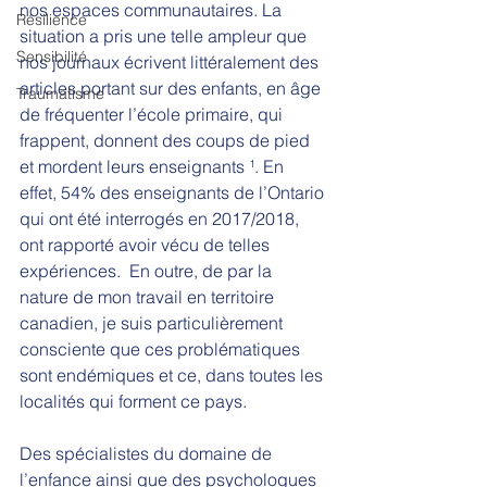
nos espaces communautaires. La 
Résilience
situation a pris une telle ampleur que 
Sensibilité
nos journaux écrivent littéralement des 
articles portant sur des enfants, en âge 
Traumatisme
de fréquenter l’école primaire, qui 
frappent, donnent des coups de pied 
et mordent leurs enseignants ¹. En 
effet, 54% des enseignants de l’Ontario 
qui ont été interrogés en 2017/2018, 
ont rapporté avoir vécu de telles 
expériences.  En outre, de par la 
nature de mon travail en territoire 
canadien, je suis particulièrement 
consciente que ces problématiques 
sont endémiques et ce, dans toutes les 
localités qui forment ce pays. 
Des spécialistes du domaine de 
l’enfance ainsi que des psychologues 