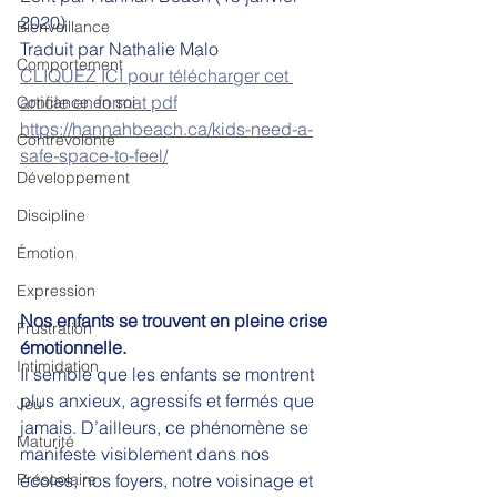
2020) 
Bienveillance
Traduit par Nathalie Malo
Comportement
CLIQUEZ ICI pour télécharger cet 
article en format pdf
Confiance en soi
https://hannahbeach.ca/kids-need-a-
Contrevolonté
safe-space-to-feel/
Développement
Discipline
Émotion
Expression
Nos enfants se trouvent en pleine crise 
Frustration
émotionnelle. 
Intimidation
Il semble que les enfants se montrent 
plus anxieux, agressifs et fermés que 
Jeu
jamais. D’ailleurs, ce phénomène se 
Maturité
manifeste visiblement dans nos 
écoles, nos foyers, notre voisinage et 
Préscolaire