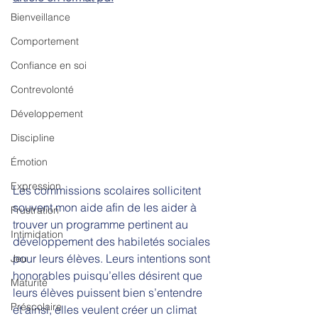
Bienveillance
Comportement
Confiance en soi
Contrevolonté
Développement
Discipline
Émotion
Expression
Les commissions scolaires sollicitent 
souvent mon aide afin de les aider à 
Frustration
trouver un programme pertinent au 
Intimidation
développement des habiletés sociales 
pour leurs élèves. Leurs intentions sont 
Jeu
honorables puisqu’elles désirent que 
Maturité
leurs élèves puissent bien s’entendre 
Préscolaire
et ainsi, elles veulent créer un climat 