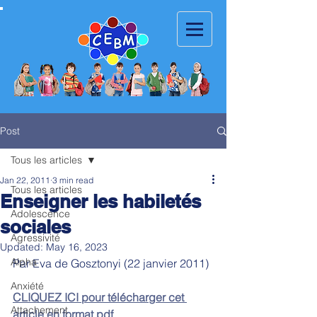
Post
Tous les articles
Jan 22, 2011
3 min read
Tous les articles
Enseigner les habiletés
Adolescence
sociales
Agressivité
Updated:
May 16, 2023
Alpha
Par Eva de Gosztonyi (22 janvier 2011)
Anxiété
CLIQUEZ ICI pour télécharger cet 
Attachement
article en format pdf